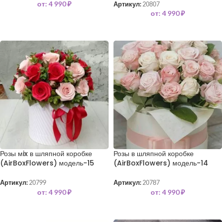
от:
4 990
₽
Артикул:
20807
от:
4 990
₽
Розы мix в шляпной коробке
Розы в шляпной коробке
(AirBoxFlowers) модель-15
(AirBoxFlowers) модель-14
Артикул:
20799
Артикул:
20787
от:
4 990
₽
от:
4 990
₽