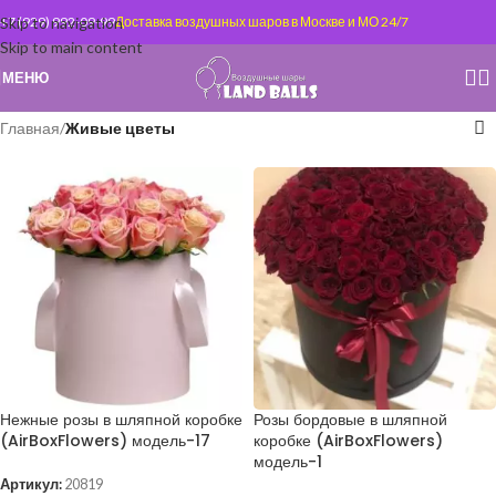
Skip to navigation
+7 (929) 992-09-99
Доставка воздушных шаров в Москве и МО 24/7
Skip to main content
МЕНЮ
Главная
/
Живые цветы
Нежные розы в шляпной коробке
Розы бордовые в шляпной
(AirBoxFlowers) модель-17
коробке (AirBoxFlowers)
модель-1
Артикул:
20819