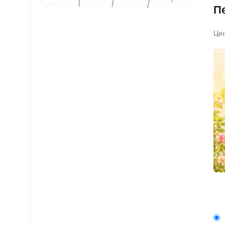
П
Цен