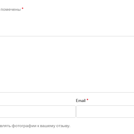
*
я помечены
*
Email
авлять фотографии к вашему отзыву.