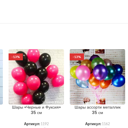
-13%
-13%
Шары «Черные и Фуксия»
Шары ассорти металлик
35 см
35 см
Артикул:
1192
Артикул:
1162