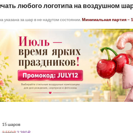
ечать любого логотипа на воздушном ша
а указана за шар в не надутом состоянии.
Минимальная партия – 1
15 шаров
2 550
₽
2 380
₽