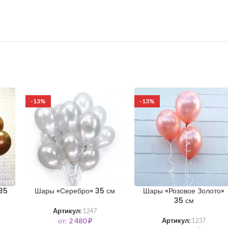
-13%
-13%
35
Шары «Серебро» 35 см
Шары «Розовое Золото»
35 см
Артикул:
1247
от:
2 480
₽
Артикул:
1237