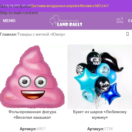
Skip to navigation
+7 (929) 992-09-99
Доставка воздушных шаров в Москве и МО 24/7
Skip to main content
0
МЕНЮ
0
Главная
Товары с меткой «Юмор»
Фольгированная фигура
Букет из шаров «Любимому
«Веселая какашка»
мужику»
Артикул:
6957
Артикул:
5724