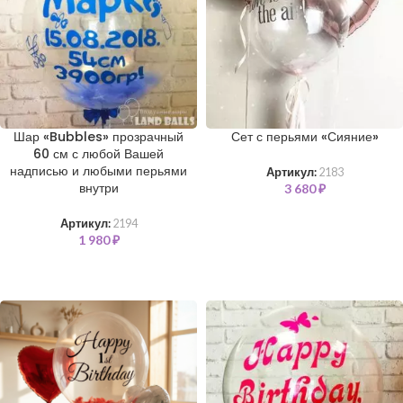
Шар «Bubbles» прозрачный
Сет с перьями «Сияние»
60 см с любой Вашей
надписью и любыми перьями
Артикул:
2183
внутри
3 680
₽
Артикул:
2194
1 980
₽