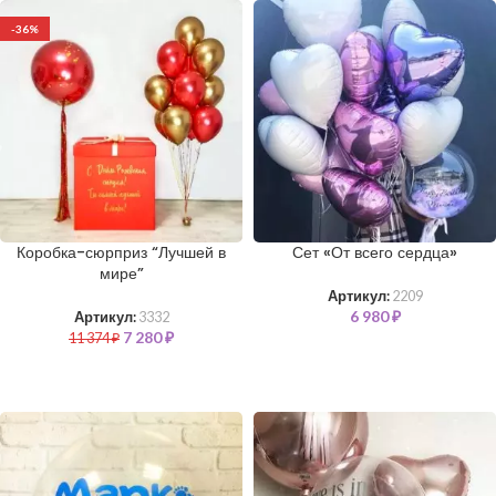
-36%
Коробка-сюрприз “Лучшей в
Сет «От всего сердца»
мире”
Артикул:
2209
6 980
₽
Артикул:
3332
7 280
₽
11 374
₽