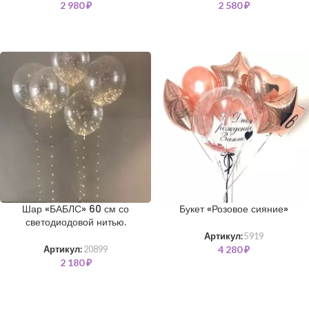
2 980
₽
2 580
₽
Шар «БАБЛС» 60 см со
Букет «Розовое сияние»
светодиодовой нитью.
Артикул:
5919
4 280
₽
Артикул:
20899
2 180
₽