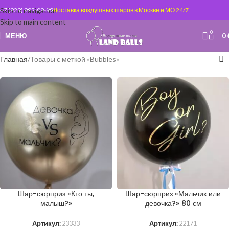
Skip to navigation
+7 (929) 992-09-99
Доставка воздушных шаров в Москве и МО 24/7
Skip to main content
0
МЕНЮ
0
Главная
Товары с меткой «Bubbles»
Шар-сюрприз «Кто ты,
Шар-сюрприз «Мальчик или
малыш?»
девочка?» 80 см
Артикул:
23333
Артикул:
22171