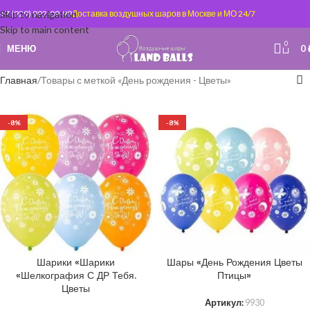
Skip to navigation
+7 (929) 992-09-99
Доставка воздушных шаров в Москве и МО 24/7
Skip to main content
0
МЕНЮ
0
Главная
Товары с меткой «День рождения - Цветы»
-8%
-8%
Шарики «Шарики
Шары «День Рождения Цветы
«Шелкография С ДР Тебя.
Птицы»
Цветы
Артикул:
9930