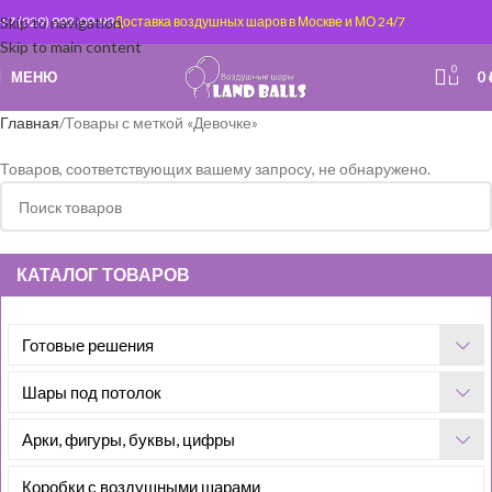
Skip to navigation
+7 (929) 992-09-99
Доставка воздушных шаров в Москве и МО 24/7
Skip to main content
0
МЕНЮ
0
Главная
Товары с меткой «Девочке»
Товаров, соответствующих вашему запросу, не обнаружено.
КАТАЛОГ ТОВАРОВ
Готовые решения
Шары под потолок
Арки, фигуры, буквы, цифры
Коробки с воздушными шарами