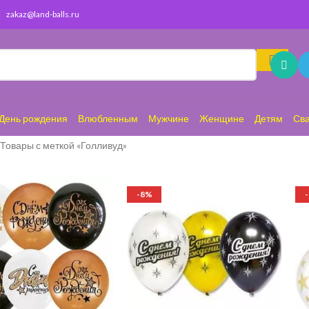
zakaz@land-balls.ru
День рождения
Влюбленным
Мужчине
Женщине
Детям
Св
Товары с меткой «Голливуд»
-8%