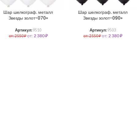
Шар шелкограф. металл
Шар шелкограф. металл
Звезды золот-070»
Звезды золот-090»
Артикул:
9510
Артикул:
9503
от:
2 380
₽
от:
2 380
₽
от:
2 550
₽
от:
2 550
₽