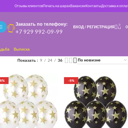
Отзывы клиентов
Печать на шарах
Вакансии
Контакты
Доставка и опла
Заказать по телефону:
0
ВХОД / РЕГИСТРАЦИЯ
+7 929 992-09-99
адьба
Выписка
Показать
9
24
36
-8%
-8%