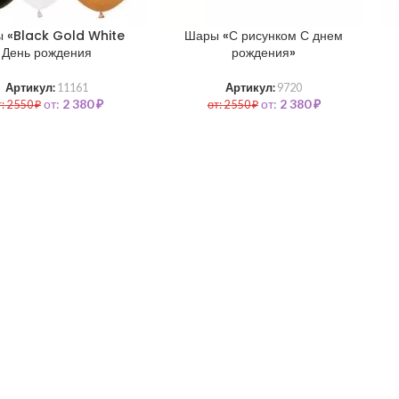
 «Black Gold White
Шары «С рисунком С днем
День рождения
рождения»
Артикул:
11161
Артикул:
9720
от:
2 380
₽
от:
2 380
₽
т:
2 550
₽
от:
2 550
₽