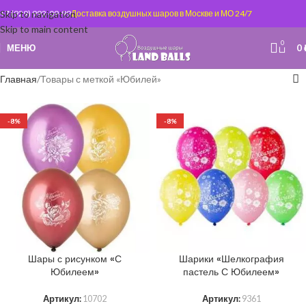
Skip to navigation
+7 (929) 992-09-99
Доставка воздушных шаров в Москве и МО 24/7
Skip to main content
0
МЕНЮ
0
Главная
Товары с меткой «Юбилей»
-8%
-8%
Шары с рисунком «С
Шарики «Шелкография
Юбилеем»
пастель С Юбилеем»
Артикул:
10702
Артикул:
9361