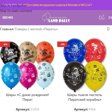
Skip to navigation
+7 (929) 992-09-99
Доставка воздушных шаров в Москве и МО 24/7
Skip to main content
0
МЕНЮ
0
Главная
Товары с меткой «Пираты»
-8%
-8%
Шары «С днем рождения!
Шары «шелк пастель
Пират
Пиратский корабль»
Артикул:
11458
Артикул:
9466