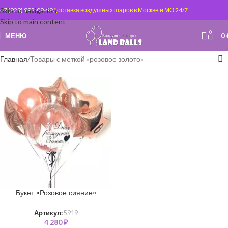
Skip to navigation
+7 (929) 992-09-99
Доставка воздушных шаров в Москве и МО 24/7
Skip to main content
0
МЕНЮ
0
Главная
Товары с меткой «розовое золото»
Букет «Розовое сияние»
Артикул:
5919
4 280
₽