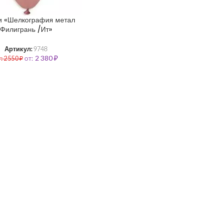
и «Шелкография метал
Филигрань /Ит»
Артикул:
9748
от:
2 380
₽
т:
2 550
₽