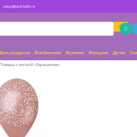
zakaz@land-balls.ru
День рождения
Влюбленным
Мужчине
Женщине
Детям
Св
Товары с меткой «Украшение»