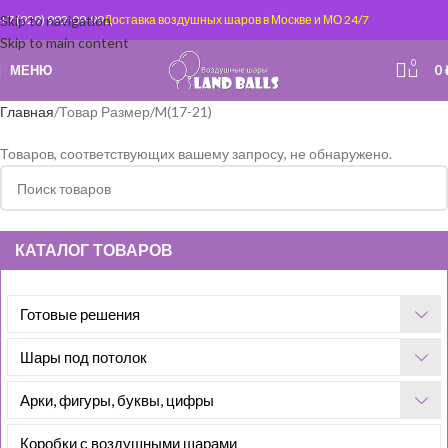
Skip to navigation
+7 (929) 992-09-99
Доставка воздушных шаров в Москве и МО 24/7
Skip to main content
0
МЕНЮ
0
Главная
Товар Размер
M(17-21)
Товаров, соответствующих вашему запросу, не обнаружено.
КАТАЛОГ ТОВАРОВ
Готовые решения
Шары под потолок
Арки, фигуры, буквы, цифры
Коробки с воздушными шарами