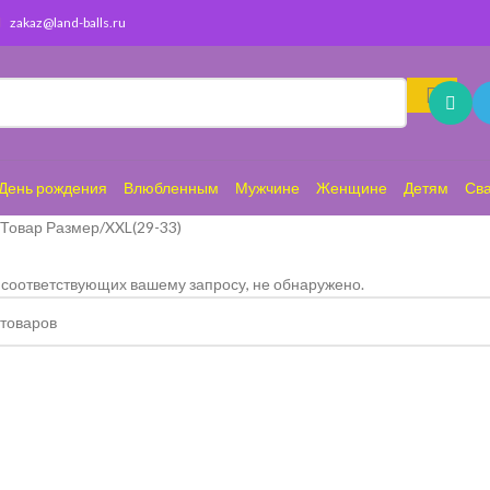
zakaz@land-balls.ru
День рождения
Влюбленным
Мужчине
Женщине
Детям
Св
Товар Размер
XXL(29-33)
 соответствующих вашему запросу, не обнаружено.