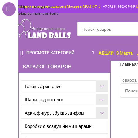
Skip to navigation
Доставка воздушных шаров в Москве и МО 24/7
+7 (929) 992-09-99
Skip to main content
ПРОСМОТР КАТЕГОРИЙ
АКЦИИ
8 Марта
Главная
КАТАЛОГ ТОВАРОВ
Товаров,
Готовые решения
Шары под потолок
Арки, фигуры, буквы, цифры
Коробки с воздушными шарами