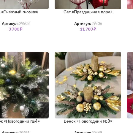
 «Снежный гномик»
Сет «Праздничная пора»
Артикул:
29508
Артикул:
29506
3 780
₽
11 780
₽
ок «Новогодний №4»
Венок «Новогодний №3»
Артикул:
29451
Артикул:
29449