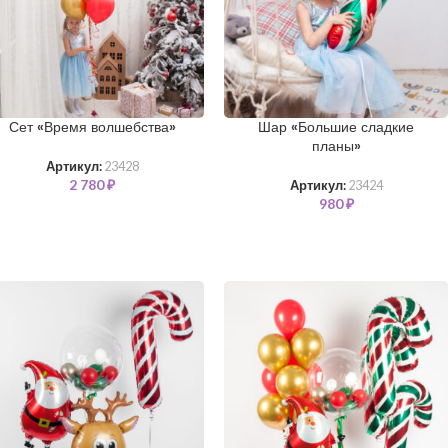
Сет «Время волшебства»
Шар «Большие сладкие
планы»
Артикул:
23428
2 780
₽
Артикул:
23424
980
₽