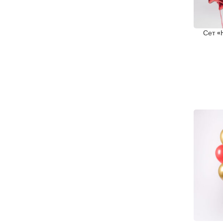
Сет «