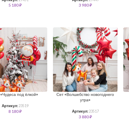
5 180
₽
3 980
₽
 «Чудеса под ёлкой»
Сет «Волшебство новогоднего
утра»
Артикул:
23519
8 180
₽
Артикул:
23517
3 880
₽