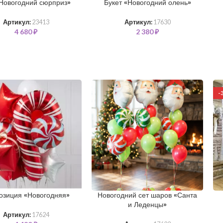
Новогодний сюрприз»
Букет «Новогодний олень»
Артикул:
23413
Артикул:
17630
4 680
₽
2 380
₽
-
озиция «Новогодняя»
Новогодний сет шаров «Санта
и Леденцы»
Артикул:
17624