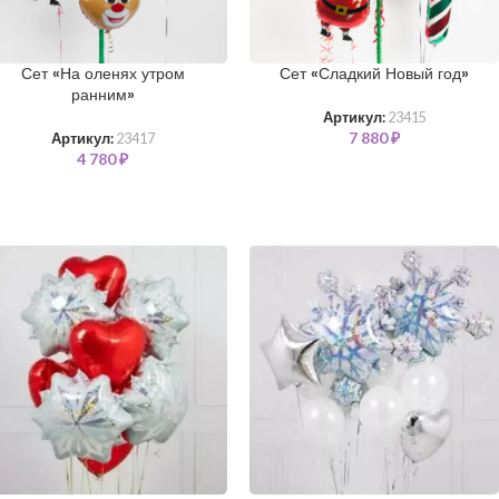
Сет «На оленях утром
Сет «Сладкий Новый год»
ранним»
Артикул:
23415
7 880
₽
Артикул:
23417
4 780
₽