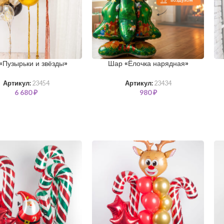
«Пузырьки и звёзды»
Шар «Ёлочка нарядная»
Артикул:
23454
Артикул:
23434
6 680
₽
980
₽