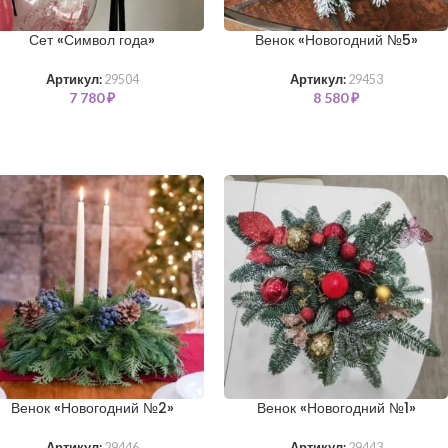
Сет «Символ года»
Венок «Новогодний №5»
Артикул:
29504
Артикул:
29453
7 780
₽
8 580
₽
Венок «Новогодний №2»
Венок «Новогодний №1»
Артикул:
29446
Артикул:
29443