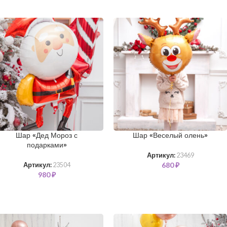
Шар «Дед Мороз с
Шар «Веселый олень»
подарками»
Артикул:
23469
680
₽
Артикул:
23504
980
₽