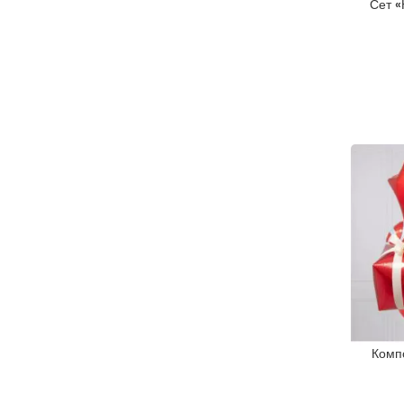
Сет «
Комп