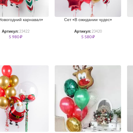
Новогодний карнавал»
Сет «В ожидании чудес»
Артикул:
23422
Артикул:
23420
5 980
₽
5 580
₽