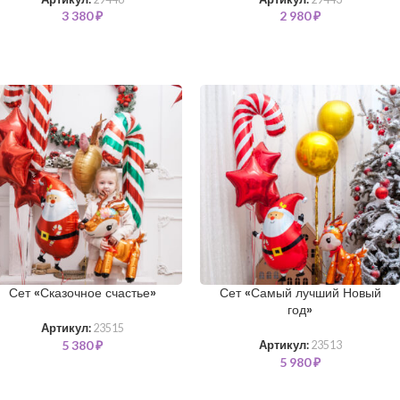
3 380
₽
2 980
₽
Сет «Сказочное счастье»
Сет «Самый лучший Новый
год»
Артикул:
23515
5 380
₽
Артикул:
23513
5 980
₽