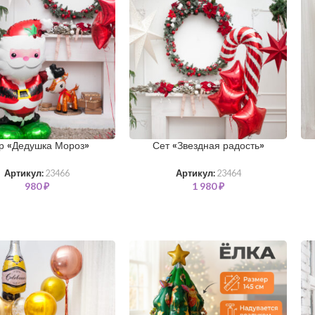
р «Дедушка Мороз»
Сет «Звездная радость»
Артикул:
23466
Артикул:
23464
980
₽
1 980
₽