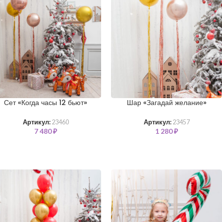
Сет «Когда часы 12 бьют»
Шар «Загадай желание»
Артикул:
23460
Артикул:
23457
7 480
₽
1 280
₽