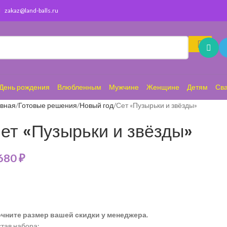
zakaz@land-balls.ru
День рождения
Влюбленным
Мужчине
Женщине
Детям
Св
авная
Готовые решения
Новый год
Сет «Пузырьки и звёзды»
ет «Пузырьки и звёзды»
 680
₽
очните размер вашей скидки у менеджера.
тав набора: