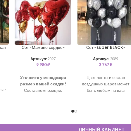
ная
Сет «Мамино сердце»
Сет «super BLACK»
Артикул:
2097
Артикул:
2089
9 980
₽
3 767
₽
Уточните у менеджера
Цвет ленты и состав
размер вашей скидки!
воздушных шаров может
ы -
Состав композиции:
быть любым на ваш
Шар “Сердце” 76 см – 4 шт
выбор. Все шары
ра
Шар “Сердце” 46 см – 7 шт
наполнены чистым
)
гелием и обработаны для
кой
длительного полета.
В
й,
состав входит:
Шары с обработкой 35 см
ЛИЧНЫЙ КАБИНЕТ