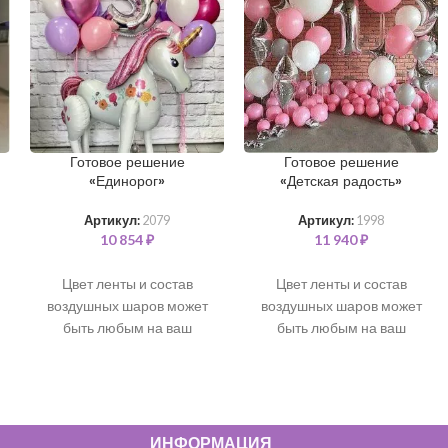
Готовое решение
Готовое решение
«Единорог»
«Детская радость»
Артикул:
2079
Артикул:
1998
10 854
₽
11 940
₽
Цвет ленты и состав
Цвет ленты и состав
воздушных шаров может
воздушных шаров может
быть любым на ваш
быть любым на ваш
выбор. Все шары
выбор. Все шары
наполнены чистым
наполнены чистым
гелием и обработаны для
гелием и обработаны для
длительного полета.
длительного полета.
В
состав входит:
ИНФОРМАЦИЯ
В состав входит: