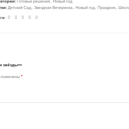
тегории:
Готовые решения
,
Новый год
тки:
Детский Сад
,
Звездная Вечеринка
,
Новый год
,
Праздник
,
Школ
re:
и звёзды»»
*
я помечены