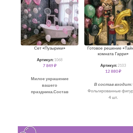
Сет «Пузырики»
Готовое решение «Тай
комната Гарри»
Артикул:
1068
7 849
₽
Артикул:
2103
12 880
₽
Милое украшение
В состав входит:
вашего
Фольгированные фигур
праздника.
Состав
4 шт.
набора как на фото:
Фольгированная циф
Шарики с узором
102 см - 1 шт. (золото
“Пузырики”, 35 см– 36 шт
Шары хром с обработ
(белый, розовый
35 см - 16 шт.(зелены
металлик)
фиолетовый)
Цвет ленты и