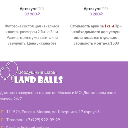
Артикул:
0409
Артикул:
0443
39 980
₽
3 280
₽
Фотозона состоящая из каркаса
Стоимость арки за
1 кв.м
При
и паеток размером 2.7м на 2.1 м.
необходимости доп.услуги
Размер можно уменьшить или
оплачивается отдельно:
увеличить. Цена указана без
стоимость монтажа 1 500
надписи и объемной цифры.
рублей, вне зависимости от
Изготовление надписи имет
размера и высоты.
срок. Уточняйте у менеджера.
стоимость демонтажа 500
рублей, вне зависимости от
размера и высоты.
стоимость доп. фурнитуры
рассчитывается отдельно.
Доставка воздушных шаров по Москве и МО. Доставляем ваши
заказы 24/7.
111524, Россия, Москва, ул. Шверника, 17 корпус 3
Телефон:
+7 (929) 992-09-99
Email:
info@land-balls.ru