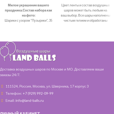
Милое украшение вашего
Цвет ленты и состав воздушных
праздника.
Состав набора как
шаров может быть любым на
на фото:
ваш выбор. Все шары наполнены
Шарики с узором “Пузырики”, 35
чистым гелием и обработаны
см– 36 шт (белый, розовый
для длительного полета.
В
металлик)
состав входит:
Цвет ленты и воздушных
Фольгированные цифры 99 см -
шаров - на ваш выбор.
2 шт (серебро)
Наполняем все шары чистым
Фольгированный "Футбольный
гелием и обрабатываем
мяч" - 7 шт
специальным составом,
Фольгированные звезды - 7 шт
чтобы они дольше летали.
(серебро, зеленый)
Доставка воздушных шаров по Москве и МО. Доставляем ваши
заказы 24/7.
111524, Россия, Москва, ул. Шверника, 17 корпус 3
Телефон:
+7 (929) 992-09-99
Email:
info@land-balls.ru
ЛИЧНЫЙ КАБИНЕТ