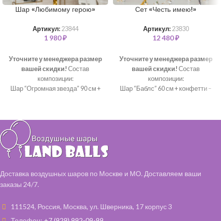
Шар «Любимому герою»
Сет «Честь имею!»
Артикул:
23844
Артикул:
23830
1 980
₽
12 480
₽
Уточните у менеджера размер
Уточните у менеджера размер
вашей скидки!
Состав
вашей скидки!
Состав
композиции:
композиции:
Шар “Огромная звезда” 90 см +
Шар “Баблс” 60 см + конфетти –
надпись – 1 шт
1 шт
Тассел – 1 шт
Шар “Звезда” 46 см – 17 шт
Шар "Большая звезда" 90 см +
надпись – 1 шт
Шар-гигант 90 см + надпись - 1
шт
Тассел - 1 шт
Доставка воздушных шаров по Москве и МО. Доставляем ваши
заказы 24/7.
111524, Россия, Москва, ул. Шверника, 17 корпус 3
Телефон:
+7 (929) 992-09-99