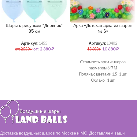
Шары с рисунком “Дневник”
Арка «Детская арка из шаров
35 см
№ 6»
Артикул:
1455
Артикул:
10402
от:
2 380
₽
10 680
₽
от:
2 550
₽
13 680
₽
Стоимость арки из шаров
размером 6*7 М
Поляна с цветами 1.5 1 шт
Облако 1 шт
Солнце 1 шт
Клумба 2 шт
Доставка воздушных шаров по Москве и МО. Доставляем ваши