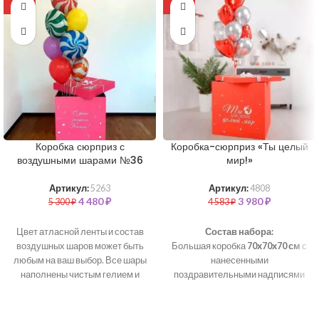
-15%
-13%
Коробка сюрприз с
Коробка-сюрприз «Ты целый
воздушными шарами №36
мир!»
Артикул:
5263
Артикул:
4808
4 480
₽
3 980
₽
5 300
₽
4 583
₽
Цвет атласной ленты и состав
Состав набора:
воздушных шаров может быть
Большая коробка
70х70х70 см
с
любым на ваш выбор. Все шары
нанесенными
наполнены чистым гелием и
поздравительными надписями
обработаны для длительного
Атласная лента
полета.
В стоимость набора
Фольгированная сердца - 4 шт
входит:
(красный)