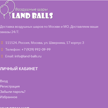
Большая коробка
70х70х70 см
с
Шарики Хром с обработкой 35 см
нанесенными
- 5 шт (серебро)
поздравительными надписями
Шарики с конфетти 35 см - 1 шт
Атласная лента
(серебро)
Фольгированные круги
Доставка воздушных шаров по Москве и МО. Доставляем ваши
"Карамельки" - 5 шт (ассорти)
заказы 24/7.
Шарики с обработкой 35 см - 5
шт (ассорти)
111524, Россия, Москва, ул. Шверника, 17 корпус 3
Телефон:
+7 (929) 992-09-99
Email:
info@land-balls.ru
ЛИЧНЫЙ КАБИНЕТ
Вход
Регистрация
Забыли пароль?
Избранное