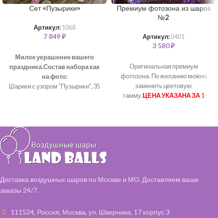
Сет «Пузырики»
Премиум фотозона из шаров
№2
Артикул:
1068
7 849
₽
Артикул:
0401
3 580
₽
Милое украшение вашего
Оригинальная премиум
праздника.
Состав набора как
фотозона. По желанию можно
на фото:
заменить цветовую
Шарики с узором “Пузырики”, 35
гамму.
ЦЕНА УКАЗАНА ЗА 1
см– 36 шт (белый, розовый
МЕТР!
При необходимости
металлик)
доп.услуги оплачивается
Цвет ленты и воздушных
отдельно:
шаров - на ваш выбор.
стоимость монтажа 1 500
Наполняем все шары чистым
рублей, вне зависимости от
гелием и обрабатываем
размера и высоты.
специальным составом,
стоимость демонтажа 500
чтобы они дольше летали.
рублей, вне зависимости от
Доставка воздушных шаров по Москве и МО. Доставляем ваши
размера и высоты.
заказы 24/7.
стоимость доп. фурнитуры
рассчитывается отдельно.
111524, Россия, Москва, ул. Шверника, 17 корпус 3