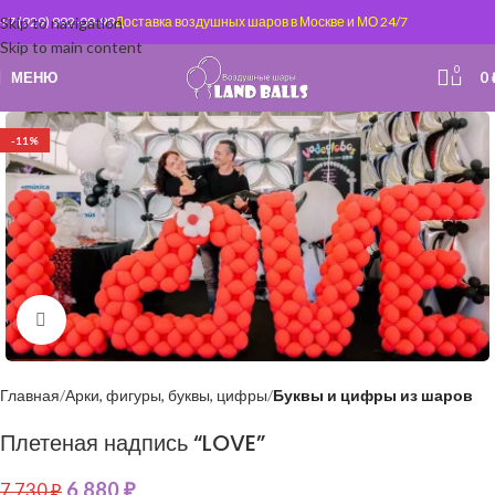
Skip to navigation
+7 (929) 992-09-99
Доставка воздушных шаров в Москве и МО 24/7
Skip to main content
0
МЕНЮ
0
-11%
Нажмите, чтобы увеличить
Главная
Арки, фигуры, буквы, цифры
Буквы и цифры из шаров
Плетеная надпись “LOVE”
6 880
₽
7 730
₽