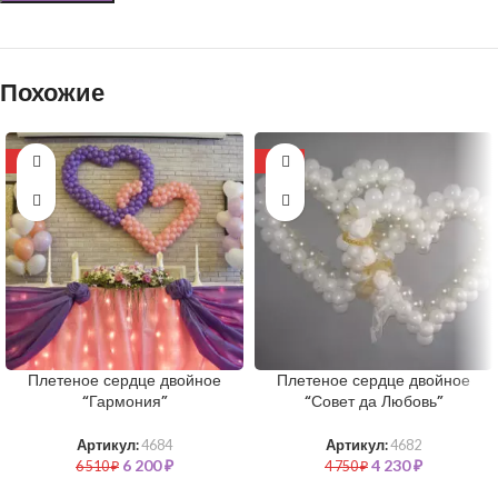
Похожие
-5%
-11%
Плетеное сердце двойное
Плетеное сердце двойное
“Гармония”
“Совет да Любовь”
Артикул:
4684
Артикул:
4682
6 200
₽
4 230
₽
6 510
₽
4 750
₽