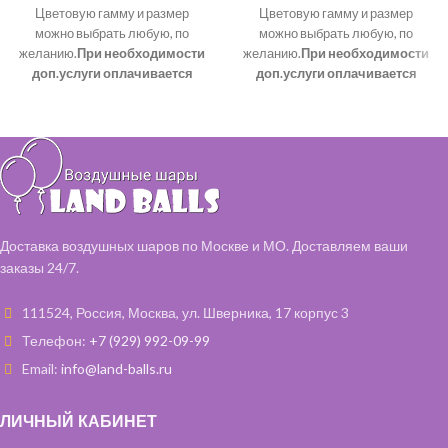
Цветовую гамму и размер
Цветовую гамму и размер
можно выбрать любую, по
можно выбрать любую, по
желанию.
При необходимости
желанию.
При необходимости
доп.услуги оплачивается
доп.услуги оплачивается
отдельно:
отдельно:
стоимость монтажа 1 500
стоимость монтажа 1 500
рублей, вне зависимости от
рублей, вне зависимости от
размера и высоты.
размера и высоты.
стоимость демонтажа 500
стоимость демонтажа 500
рублей, вне зависимости от
рублей, вне зависимости от
размера и высоты.
размера и высоты.
стоимость доп. фурнитуры
стоимость доп. фурнитуры
Доставка воздушных шаров по Москве и МО. Доставляем ваши
рассчитывается отдельно.
рассчитывается отдельно.
заказы 24/7.
111524, Россия, Москва, ул. Шверника, 17 корпус 3
Телефон:
+7 (929) 992-09-99
Email:
info@land-balls.ru
ЛИЧНЫЙ КАБИНЕТ