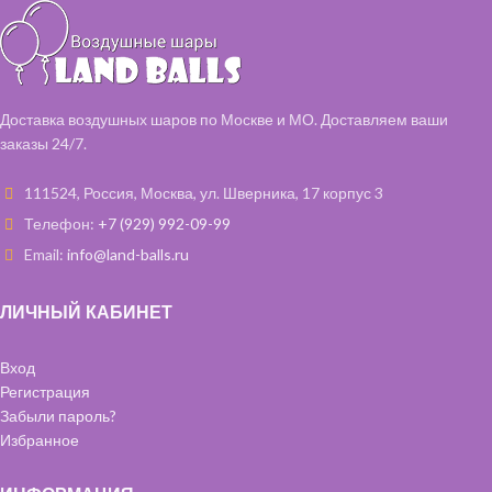
космонавт как на втором фото) -
Шар "Лисичка" - 1 шт
1 шт.
Фольгированная фигура
"Ракета" - 1 шт.
Шарики с конфетти 35 см - 2 шт
Фольгированная звезда 46 см - 2
Доставка воздушных шаров по Москве и МО. Доставляем ваши
шт ( голубой)
заказы 24/7.
111524, Россия, Москва, ул. Шверника, 17 корпус 3
Телефон:
+7 (929) 992-09-99
Email:
info@land-balls.ru
ЛИЧНЫЙ КАБИНЕТ
Вход
Регистрация
Забыли пароль?
Избранное