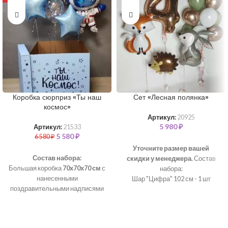
Коробка сюрприз «Ты наш
Сет «Лесная полянка»
космос»
Артикул:
20925
5 980
₽
Артикул:
21533
5 580
₽
6 580
₽
Уточните размер вашей
Состав набора:
скидки у менеджера.
Состав
Большая коробка
70х70х70 см
с
набора:
нанесенными
Шар "Цифра" 102 см - 1 шт
поздравительными надписями
Шар "Хром" 35 см - 5 шт
Атласная лента
Шар латексный 35 см- 5 шт
Фольгированная фигура
Шар "Ёжик" - 1 шт
"Космонавт" (используются
Шар "Зайка" - 1 шт