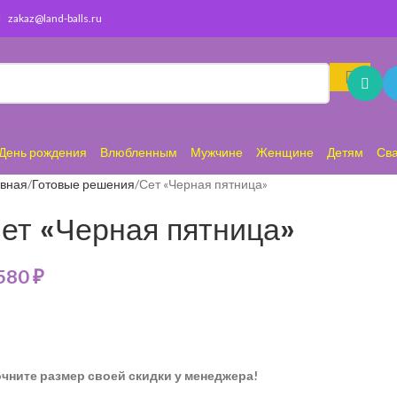
zakaz@land-balls.ru
День рождения
Влюбленным
Мужчине
Женщине
Детям
Св
авная
Готовые решения
Сет «Черная пятница»
ет «Черная пятница»
 580
₽
чните размер своей скидки у менеджера!