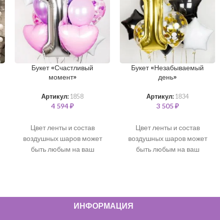
Букет «Счастливый
Букет «Незабываемый
момент»
день»
Артикул:
1858
Артикул:
1834
4 594
₽
3 505
₽
Цвет ленты и состав
Цвет ленты и состав
воздушных шаров может
воздушных шаров может
быть любым на ваш
быть любым на ваш
выбор. Все шары
выбор. Все шары
наполнены чистым
наполнены чистым
гелием и обработаны для
гелием и обработаны для
длительного полета.
В
длительного полета.
В
состав входит:
состав входит:
ИНФОРМАЦИЯ
Любая фольгированная
Любая фольгированная