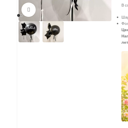
В с
Нажмите, чтобы увеличить
Шар
Фол
Цве
На
лет