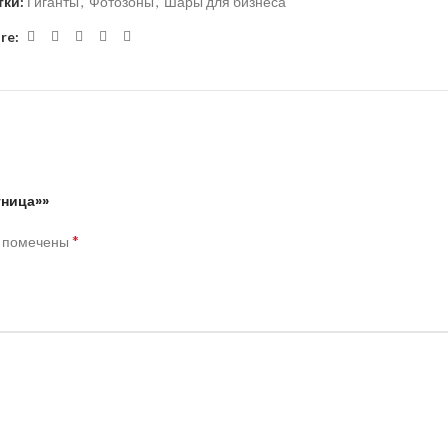
тки:
Гиганты
,
Фотозоны
,
Шары для бизнеса
re:
тница»»
*
я помечены