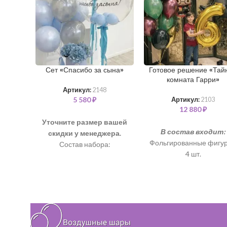
Сет «Спасибо за сына»
Готовое решение «Тай
комната Гарри»
Артикул:
2148
5 580
₽
Артикул:
2103
12 880
₽
Уточните размер вашей
В состав входит:
скидки у менеджера.
Фольгированные фигур
Состав набора:
4 шт.
Шар "Баблс" 60 см +
Фольгированная циф
надпись - 2 шт
102 см - 1 шт. (золото
Шар латексный 35 см - 10
Шары хром с обработ
шт
35 см - 16 шт.(зелены
Коробка с цветами в
фиолетовый)
стоимость не входит
Шары с обработкой 35