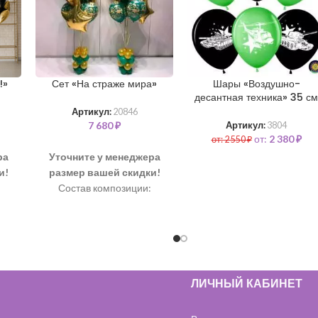
!»
Сет «На страже мира»
Шары «Воздушно-
десантная техника» 35 см
Артикул:
20846
7 680
₽
Артикул:
3804
от:
2 380
₽
от:
2 550
₽
ра
Уточните у менеджера
и!
размер вашей скидки!
Состав композиции:
Шар “Большая звезда” 70
см + надпись – 2 шт
14
Шар “Звезда” 46 см – 6 шт
Шар “Военный” 35 см – 10
 90
шт
Подставка из мини-шаров
ЛИЧНЫЙ КАБИНЕТ
– 2 шт