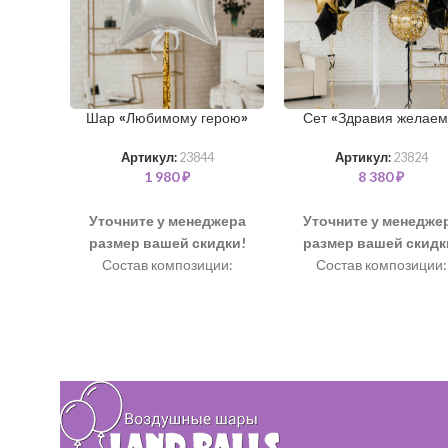
Шар «Любимому герою»
Сет «Здравия желаем
Артикул:
23844
Артикул:
23824
1 980
₽
8 380
₽
Уточните у менеджера
Уточните у менедже
размер вашей скидки!
размер вашей скидк
Состав композиции:
Состав композиции:
Шар “Огромная звезда” 90
Шар “Баблс” 60 см +
см + надпись – 1 шт
конфетти – 1 шт
Тассел – 1 шт
Шар “Звезда” 46 см – 
шт
Шар "Большая звезда"
см + надпись – 1 шт