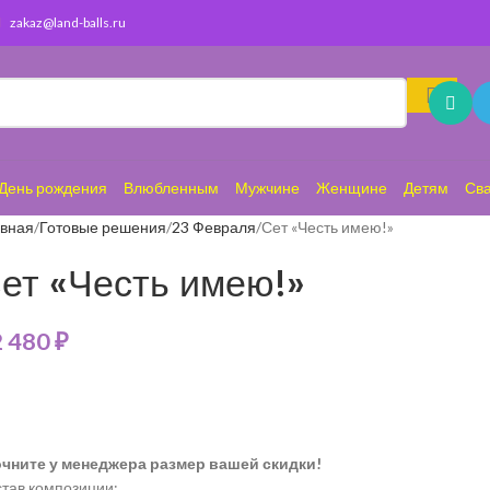
zakaz@land-balls.ru
День рождения
Влюбленным
Мужчине
Женщине
Детям
Св
авная
Готовые решения
23 Февраля
Сет «Честь имею!»
ет «Честь имею!»
2 480
₽
очните у менеджера размер вашей скидки!
тав композиции: