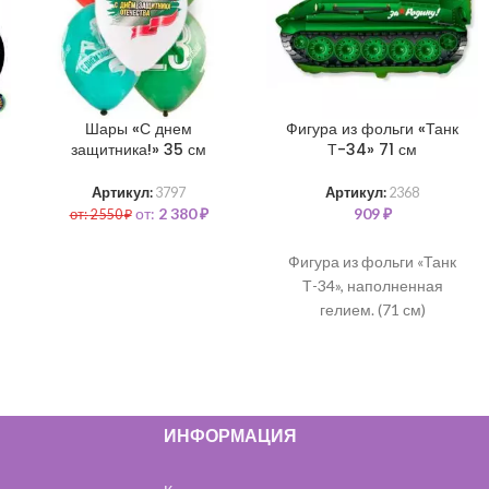
Шары «С днем
Фигура из фольги «Танк
защитника!» 35 см
Т-34» 71 см
Артикул:
3797
Артикул:
2368
от:
2 380
₽
909
₽
от:
2 550
₽
Фигура из фольги «Танк
Т-34», наполненная
гелием. (71 см)
ИНФОРМАЦИЯ