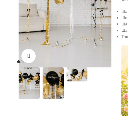
Шар
Шар
Шар
Шар
Тас
Нажмите, чтобы увеличить