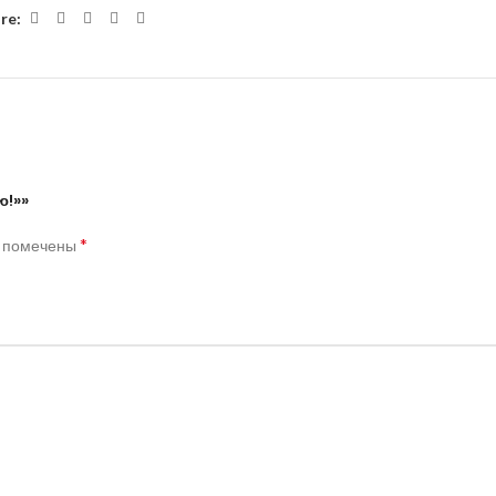
re:
ю!»»
*
я помечены