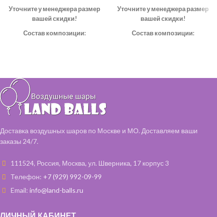
Уточните у менеджера размер
Уточните у менеджера размер
вашей скидки!
вашей скидки!
Состав композиции:
Состав композиции:
Шар однотонный 45 см – 1 шт
Шар "Звезда" – 3 шт
Шар "Звезда" 46 см – 3 шт
Шар "Конфетти" 35 см – 2 шт
Шар "Конфетти" 35 см – 2 шт
Шар однотонный 35 см – 3 шт
Шар однотонный 35 см – 3 шт
Шар "Горох" 35 см – 2 шт
Шарики "Тыква" – 2 шт
Доставка воздушных шаров по Москве и МО. Доставляем ваши
заказы 24/7.
111524, Россия, Москва, ул. Шверника, 17 корпус 3
Телефон:
+7 (929) 992-09-99
Email:
info@land-balls.ru
ЛИЧНЫЙ КАБИНЕТ