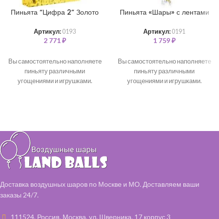
Пиньята “Цифра 2” Золото
Пиньята «Шары» с лентами
Артикул:
0193
Артикул:
0191
2 771
₽
1 759
₽
Вы самостоятельно наполняете
Вы самостоятельно наполняете
пиньяту различными
пиньяту различными
угощениями и игрушками.
угощениями и игрушками.
Доставка воздушных шаров по Москве и МО. Доставляем ваши
заказы 24/7.
111524, Россия, Москва, ул. Шверника, 17 корпус 3