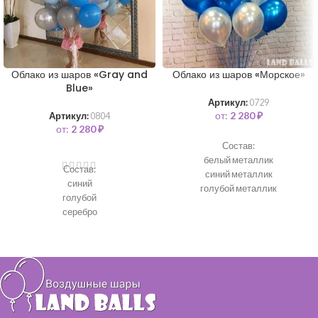
Облако из шаров «Gray and
Облако из шаров «Морское»
Blue»
Артикул:
0729
от:
2 280
₽
Артикул:
0804
от:
2 280
₽
Состав:
белый металлик
Состав:
синий металлик
синий
голубой металлик
голубой
серебро
серые