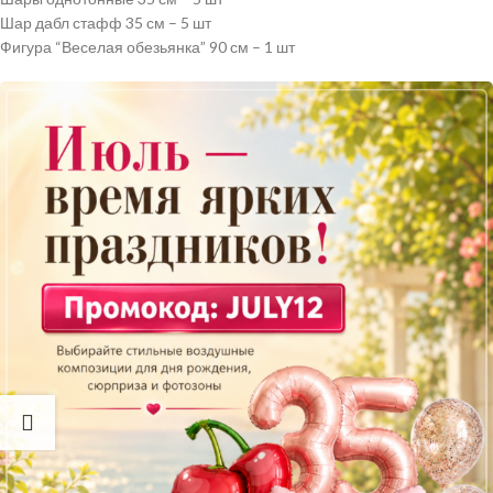
Шар дабл стафф 35 см – 5 шт
Фигура “Веселая обезьянка” 90 см – 1 шт