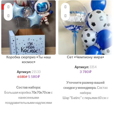
-15%
Коробка сюрприз «Ты наш
Сет «Чемпиону мира»
космос»
Артикул:
3354
3 780
₽
Артикул:
21533
5 580
₽
6 580
₽
Уточните размер вашей
Состав набора:
скидки у менеджера.
Состав
Большая коробка
70х70х70 см
с
набора:
нанесенными
Шар "Баблс" с перьями 60 см и
поздравительными надписями
надписью - 1 шт
Атласная лента
Шар латексный 35 см - 5 шт
Фольгированная фигура
Шар "Футбол" 35 см - 5 шт