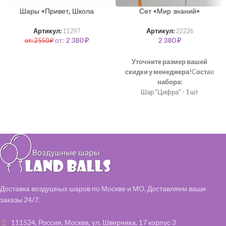
Шары «Привет, Школа
Сет «Мир знаний»
Артикул:
11297
Артикул:
22226
от:
2 380
₽
2 380
₽
от:
2 550
₽
Уточните размер вашей
скидки у менеджера!
С
остав
набора:
Шар "Цифра" - 1 шт
Шар фольгированный "Круг" +
любая надпись - 1 шт
Шар латексный 35 см - 5 шт
Доставка воздушных шаров по Москве и МО. Доставляем ваши
заказы 24/7.
111524, Россия, Москва, ул. Шверника, 17 корпус 3