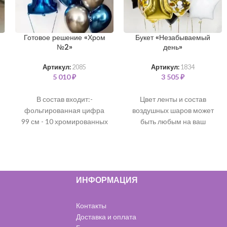
Готовое решение «Хром
Букет «Незабываемый
№2»
день»
Артикул:
2085
Артикул:
1834
5 010
₽
3 505
₽
В состав входит:-
Цвет ленты и состав
фольгированная цифра
воздушных шаров может
99 см - 10 хромированных
быть любым на ваш
шаров *цветовая гамма
выбор. Все шары
может быть любая*
наполнены чистым
гелием и обработаны для
длительного полета.
В
состав входит:
ИНФОРМАЦИЯ
Любая фольгированная
цифра 99 см - 1 шт
Контакты
(золото)
Доставка и оплата
Шарики с конфетти 35 см -