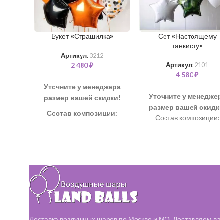
Букет «Страшилка»
Сет «Настоящему
танкисту»
Артикул:
3212
2 480
₽
Артикул:
2101
4 580
₽
Уточните у менеджера
Уточните у менедже
размер вашей скидки!
размер вашей скидк
Состав композиции:
Состав композиции:
Шар “Большая звезда”
Шар "Звезда" – 3 шт
см + надпись – 1 шт
Шар "Конфетти" 35 см – 2
Шар “Танк” 79 см – 1 
шт
Шар “Звезда” 46 см – 4
Шар однотонный 35 см – 3
Шар латексный 35 см –
шт
шт
Шар "Горох" 35 см – 2 шт
Доставка воздушных шаров по Москве и МО. Доставляем ва