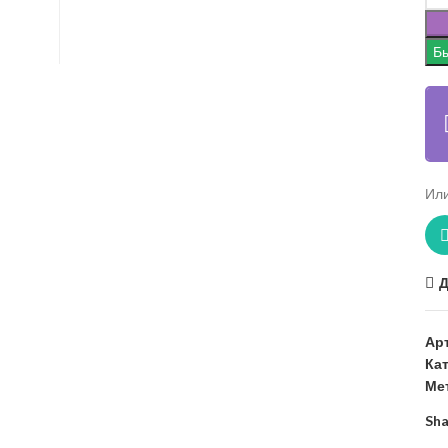
Бы
Или
Д
Ар
Ка
Ме
Sha