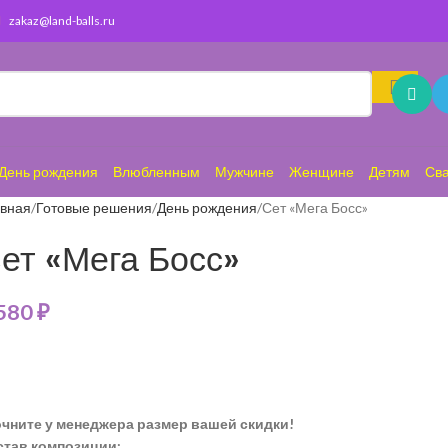
zakaz@land-balls.ru
День рождения
Влюбленным
Мужчине
Женщине
Детям
Св
авная
Готовые решения
День рождения
Сет «Мега Босс»
ет «Мега Босс»
 580
₽
очните у менеджера размер вашей скидки!
став композиции: