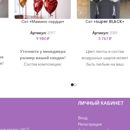
Сет «Мамино сердце»
Сет «super BLACK»
Артикул:
2097
Артикул:
2089
9 980
₽
3 767
₽
Уточните у менеджера
Цвет ленты и состав
ра
размер вашей скидки!
воздушных шаров может
и!
Состав композиции:
быть любым на ваш
Шар “Сердце” 76 см – 4 шт
выбор. Все шары
 90
Шар “Сердце” 46 см – 7 шт
наполнены чистым
гелием и обработаны для
шт
длительного полета.
В
 шт
состав входит:
 2
Шары с обработкой 35 см
ЛИЧНЫЙ КАБИНЕТ
- 8 шт (черный)
Шары Агат с обработкой
Вход
35 см - 6 шт. (черный)
Регистрация
Шары Хром с обработкой
ши заказы 24/7.