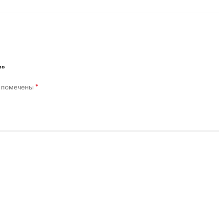
»»
*
я помечены