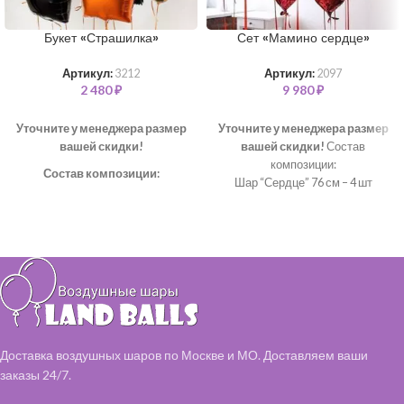
Букет «Страшилка»
Сет «Мамино сердце»
Артикул:
3212
Артикул:
2097
2 480
₽
9 980
₽
Уточните у менеджера размер
Уточните у менеджера размер
вашей скидки!
вашей скидки!
Состав
композиции:
Состав композиции:
Шар “Сердце” 76 см – 4 шт
Шар "Звезда" – 3 шт
Шар “Сердце” 46 см – 7 шт
Шар "Конфетти" 35 см – 2 шт
Шар однотонный 35 см – 3 шт
Шар "Горох" 35 см – 2 шт
Доставка воздушных шаров по Москве и МО. Доставляем ваши
заказы 24/7.