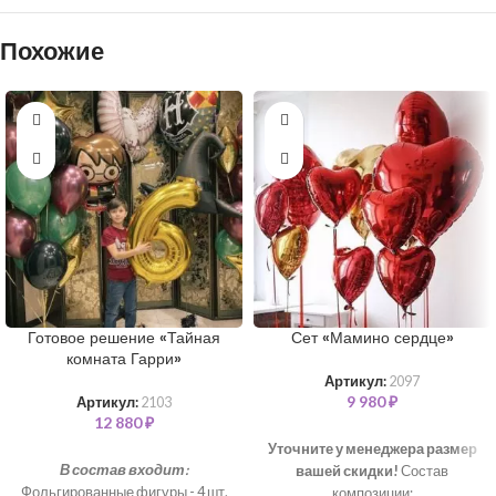
Похожие
Готовое решение «Тайная
Сет «Мамино сердце»
комната Гарри»
Артикул:
2097
9 980
₽
Артикул:
2103
12 880
₽
Уточните у менеджера размер
В состав входит:
вашей скидки!
Состав
Фольгированные фигуры - 4 шт.
композиции: