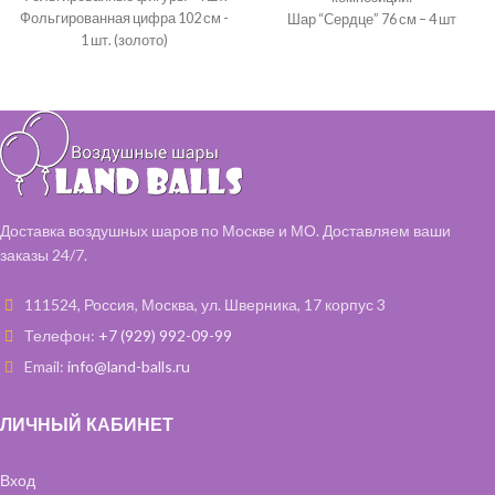
Фольгированная цифра 102 см -
Шар “Сердце” 76 см – 4 шт
1 шт. (золото)
Шар “Сердце” 46 см – 7 шт
Шары хром с обработкой 35 см -
16 шт.(зеленый, фиолетовый)
Шары с обработкой 35 см - 6 шт. (
чёрные)
Фольгированная звезда 46 см - 6
шт. (золото)
Шары с обработкой под потолок
- 15 шт. (зеленый, фиолетовый,
Доставка воздушных шаров по Москве и МО. Доставляем ваши
чёрные)
заказы 24/7.
*цветовая гамма и категория
может быть любая*
111524, Россия, Москва, ул. Шверника, 17 корпус 3
Телефон:
+7 (929) 992-09-99
Email:
info@land-balls.ru
ЛИЧНЫЙ КАБИНЕТ
Вход