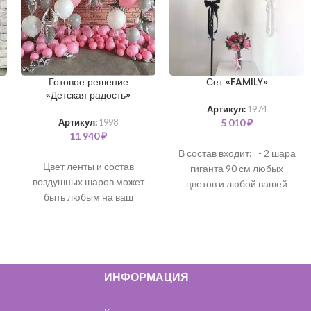
Готовое решение
Сет «FAMILY»
«Детская радость»
Артикул:
1974
5 010
₽
Артикул:
1998
11 940
₽
В состав входит: - 2 шара
Цвет ленты и состав
гиганта 90 см любых
воздушных шаров может
цветов и любой вашей
быть любым на ваш
надписью *цветовая
выбор. Все шары
гамма может быть любая*
наполнены чистым
гелием и обработаны для
длительного полета.
В
состав входит:
ИНФОРМАЦИЯ
Фольгированная цифра
99 см - 1 шт (серебро)