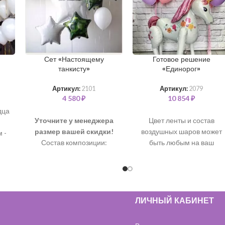
Сет «Настоящему
Готовое решение
танкисту»
«Единорог»
Артикул:
2101
Артикул:
2079
4 580
₽
10 854
₽
дца
Уточните у менеджера
Цвет ленты и состав
размер вашей скидки!
воздушных шаров может
 -
Состав композиции:
быть любым на ваш
ая
Шар “Большая звезда” 90
выбор. Все шары
ьги
см + надпись – 1 шт
наполнены чистым
а
Шар “Танк” 79 см – 1 шт
гелием и обработаны для
Шар “Звезда” 46 см – 4 шт
длительного полета.
Шар латексный 35 см – 2
ЛИЧНЫЙ КАБИНЕТ
В состав входит:
шт
Шарики с обработкой 35