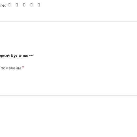
re:
адкой булочке»»
*
я помечены