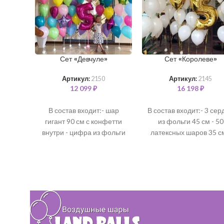
Сет «Девчуле»
Сет «Королеве»
Артикул:
2150
Артикул:
2145
12 099
₽
16 198
₽
В состав входит:- шар
В состав входит:- 3 сер
гигант 90 см с конфетти
из фольги 45 см - 50
внутри - цифра из фольги
латексных шаров 35 см
99 см - 6 звёзд и сердец из
цифра фольгированн
фольги 45 см - 40
99 см - корона из фол
латексных шаров 35
70см *цветовая гамм
см*цветовая гамма может
может быть любая*
быть любая*