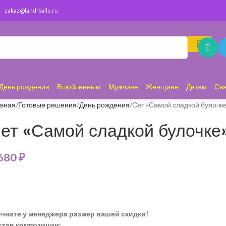
zakaz@land-balls.ru
День рождения
Влюбленным
Мужчине
Женщине
Детям
Св
авная
Готовые решения
День рождения
Сет «Самой сладкой булочк
ет «Самой сладкой булочке
 680
₽
очните у менеджера размер вашей скидки!
став композиции: