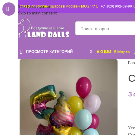
Skip to navigation
Доставка воздушных шаров в Москве и МО 24/7
+7 (929) 992-09-99
Skip to main content
ПРОСМОТР КАТЕГОРИЙ
АКЦИИ
8 Марта
Гл
С
3
Ут
Со