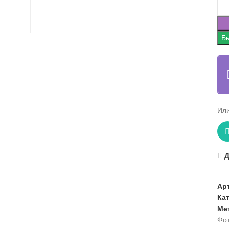
Бы
Или
Д
Ар
Ка
Ме
Фо