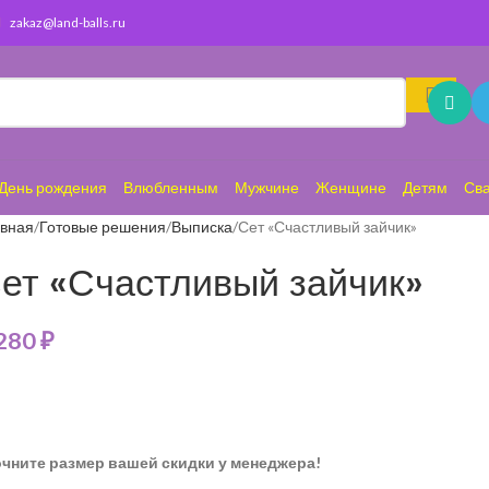
zakaz@land-balls.ru
День рождения
Влюбленным
Мужчине
Женщине
Детям
Св
авная
Готовые решения
Выписка
Сет «Счастливый зайчик»
ет «Счастливый зайчик»
 280
₽
очните размер вашей скидки у менеджера!