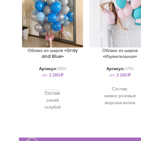
Облако из шаров «Gray
Облако из шаров
and Blue»
«Изумительное»
Артикул:
0804
Артикул:
0794
от:
2 280
₽
от:
2 280
₽
Состав:
Состав:
нежно-розовые
синий
морская волна
голубой
серебро
серые