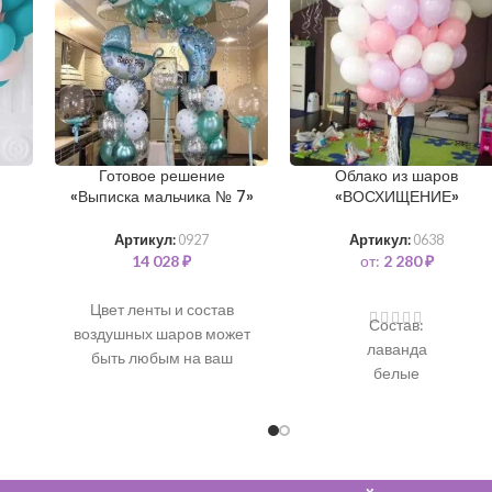
Готовое решение
Облако из шаров
«Выписка мальчика № 7»
«ВОСХИЩЕНИЕ»
Артикул:
0927
Артикул:
0638
14 028
₽
от:
2 280
₽
Цвет ленты и состав
Состав:
воздушных шаров может
лаванда
быть любым на ваш
белые
выбор. Все шары
розовые
наполнены чистым
гелием и обработаны для
длительного полета.
В
состав входит:
• 1