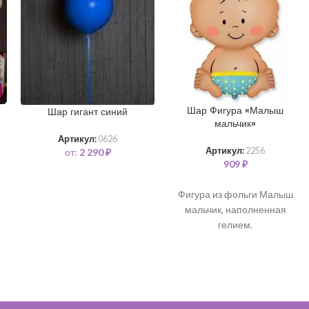
Шар Фигура «Малыш
Шар гигант синий
мальчик»
Артикул:
0626
от:
2 290
₽
Артикул:
2256
909
₽
Фигура из фольги Малыш
мальчик, наполненная
гелием.