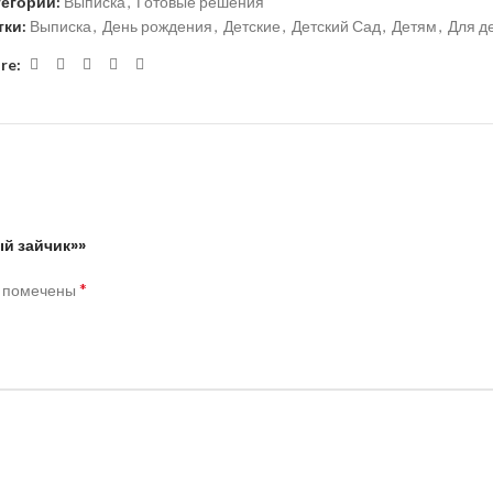
тегории:
Выписка
,
Готовые решения
тки:
Выписка
,
День рождения
,
Детские
,
Детский Сад
,
Детям
,
Для д
re:
ый зайчик»»
*
я помечены