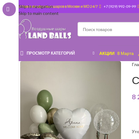
Skip to navigation
Доставка воздушных шаров в Москве и МО 24/7
+7 (929) 992-09-99
Skip to main content
ПРОСМОТР КАТЕГОРИЙ
АКЦИИ
8 Марта
Гл
С
8
Ут