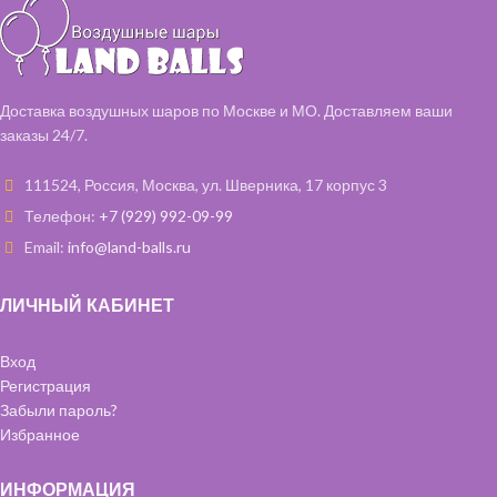
любой Вашей надписью- 2 шт
(белая, голубая)
Фольгированный круг с любой
Вашей надписью- 1 шт (голубой)
Шарики с обработкой 35 см - 6 шт
Доставка воздушных шаров по Москве и МО. Доставляем ваши
(голубой, белый)
заказы 24/7.
Наполняем все шары чистым
гелием и обрабатываем
111524, Россия, Москва, ул. Шверника, 17 корпус 3
специальным составом,
Телефон:
+7 (929) 992-09-99
чтобы они дольше летали.
Email:
info@land-balls.ru
ЛИЧНЫЙ КАБИНЕТ
Вход
Регистрация
Забыли пароль?
Избранное
ИНФОРМАЦИЯ