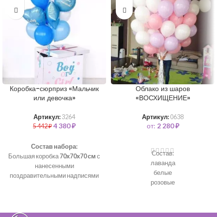
Коробка-сюрприз «Мальчик
Облако из шаров
или девочка»
«ВОСХИЩЕНИЕ»
Артикул:
3264
Артикул:
0638
4 380
₽
от:
2 280
₽
5 442
₽
Состав набора:
Состав:
Большая коробка
70х70х70 см
с
лаванда
нанесенными
белые
поздравительными надписями
розовые
Атласная лента
Фольгированная звезда - 1 шт
(голубая)
Фольгированные сердца с