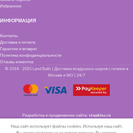
Избранное
ИНФОРМАЦИЯ
Контакты
Доставка и оплата
Гарантии и возврат
Политика конфиденциальности
Отзывы клиентов
© 2018 - 2025 Land Balls | Доставка воздушных шаров с гелием в
Москве и МО | 24/7
Разработка и продвижение сайта:
stepkinz.ru
0
Наш сайт использует файлы cookies. Используя наш сайт,
Меню
Главная
Избранное
Мой аккаунт
Заказ
Вы даете согласие на их использование. Вы можете