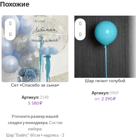
Похожие
Шар гигант голубой
Сет «Спасибо за сына»
Артикул:
0969
Артикул:
2148
от:
2 290
₽
5 580
₽
Уточните размер вашей
скидки у менеджера.
Состав
набора:
Шар "Баблс" 60 см + надпись - 2