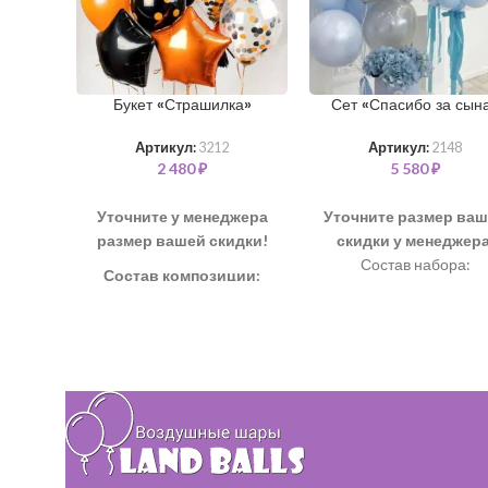
Букет «Страшилка»
Сет «Спасибо за сын
Артикул:
3212
Артикул:
2148
2 480
₽
5 580
₽
Уточните у менеджера
Уточните размер ва
размер вашей скидки!
скидки у менеджера
Состав набора:
Состав композиции:
Шар "Баблс" 60 см +
Шар "Звезда" – 3 шт
надпись - 2 шт
Шар "Конфетти" 35 см – 2
Шар латексный 35 см -
шт
шт
Шар однотонный 35 см – 3
Коробка с цветами в
шт
стоимость не входит
Шар "Горох" 35 см – 2 шт