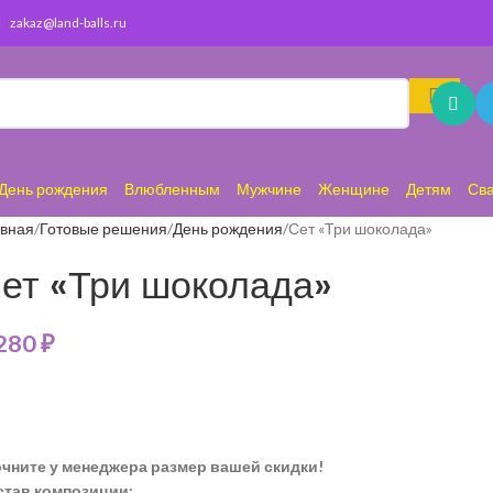
zakaz@land-balls.ru
День рождения
Влюбленным
Мужчине
Женщине
Детям
Св
авная
Готовые решения
День рождения
Сет «Три шоколада»
ет «Три шоколада»
 280
₽
очните у менеджера размер вашей скидки!
став композиции: