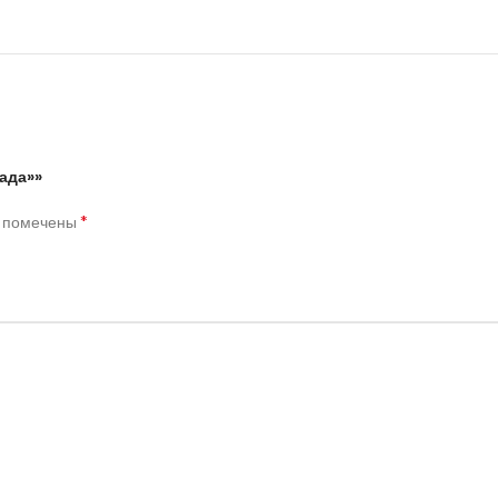
ада»»
*
я помечены