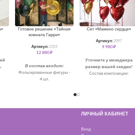
а»
Готовое решение «Тайная
Сет «Мамино сердце»
комната Гарри»
Артикул:
2097
9 980
₽
Артикул:
2103
12 880
₽
шей
Уточните у менеджера
В состав входит:
.
размер вашей скидки!
Фольгированные фигуры -
Состав композиции:
4 шт.
Шар “Сердце” 76 см – 4 шт
Фольгированная цифра
Шар “Сердце” 46 см – 7 шт
102 см - 1 шт. (золото)
 10
Шары хром с обработкой
35 см - 16 шт.(зеленый,
фиолетовый)
ЛИЧНЫЙ КАБИНЕТ
Шары с обработкой 35 см
- 6 шт. ( чёрные)
Вход
Фольгированная звезда