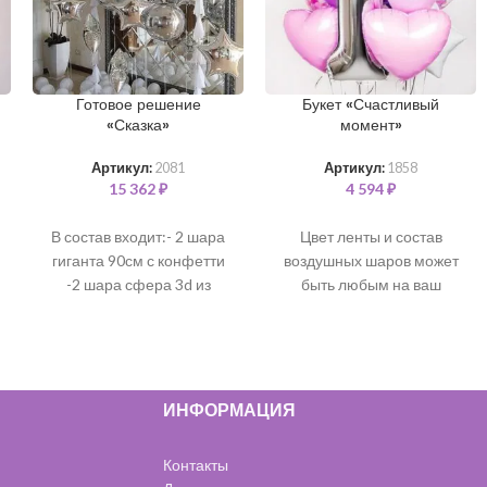
Готовое решение
Букет «Счастливый
«Сказка»
момент»
Артикул:
2081
Артикул:
1858
15 362
₽
4 594
₽
В состав входит:- 2 шара
Цвет ленты и состав
гиганта 90см с конфетти
воздушных шаров может
-2 шара сфера 3d из
быть любым на ваш
фольги 50см -1 шар баблс
выбор. Все шары
60см с перьями внутри -8
наполнены чистым
звезд из фольги 45см -30
гелием и обработаны для
шаров с воздухом на пол
длительного полета.
В
*цветовая гамма может
состав входит:
ИНФОРМАЦИЯ
быть любая*
Любая фольгированная
цифра 99 см - 1 шт
Контакты
(серебро)