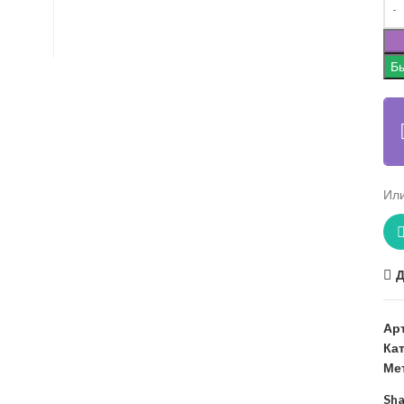
Бы
Или
Д
Ар
Ка
Ме
Sha