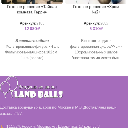
Готовое решение «Тайная
Готовое решение «Хром
комната Гарри»
№2»
Артикул:
2103
Артикул:
2085
12 880
₽
5 010
₽
В состав входит:
В состав входит:-
Фольгированные фигуры - 4 шт.
фольгированная цифра 99 см -
Фольгированная цифра 102 см -
10 хромированных шаров
1 шт. (золото)
*цветовая гамма может быть
Шары хром с обработкой 35 см -
любая*
16 шт.(зеленый, фиолетовый)
Шары с обработкой 35 см - 6 шт. (
чёрные)
Фольгированная звезда 46 см - 6
шт. (золото)
Шары с обработкой под потолок
- 15 шт. (зеленый, фиолетовый,
Доставка воздушных шаров по Москве и МО. Доставляем ваши
чёрные)
заказы 24/7.
*цветовая гамма и категория
может быть любая*
111524, Россия, Москва, ул. Шверника, 17 корпус 3