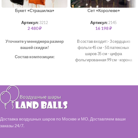
Букет «Страшилка»
Сет «Королеве»
Артикул:
3212
Артикул:
2145
2 480
₽
16 198
₽
Уточните у менеджера размер
В состав входит:- 3 сердца из
вашей скидки!
фольги 45 см - 50 латексных
шаров 35 см - цифра
Состав композиции:
фольгированная 99 см - корона
Шар "Звезда" – 3 шт
из фольги 70см *цветовая гамма
Шар "Конфетти" 35 см – 2 шт
может быть любая*
Шар однотонный 35 см – 3 шт
Шар "Горох" 35 см – 2 шт
Доставка воздушных шаров по Москве и МО. Доставляем ваши
заказы 24/7.