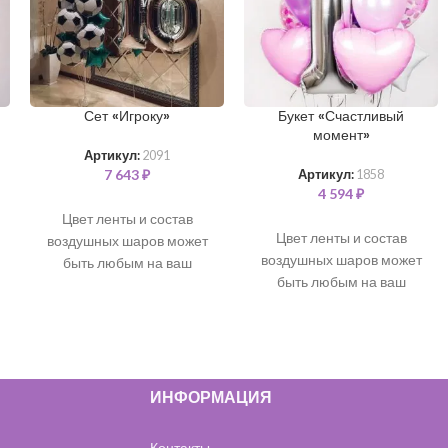
Сет «Игроку»
Букет «Счастливый
момент»
Артикул:
2091
7 643
₽
Артикул:
1858
4 594
₽
Цвет ленты и состав
Цвет ленты и состав
воздушных шаров может
воздушных шаров может
быть любым на ваш
быть любым на ваш
выбор. Все шары
выбор. Все шары
наполнены чистым
наполнены чистым
гелием и обработаны для
гелием и обработаны для
длительного полета.
В
длительного полета.
В
состав входит:
состав входит:
Фольгированные цифры
ИНФОРМАЦИЯ
Любая фольгированная
99 см - 2 шт (серебро)
цифра 99 см - 1 шт
Фольгированный
Контакты