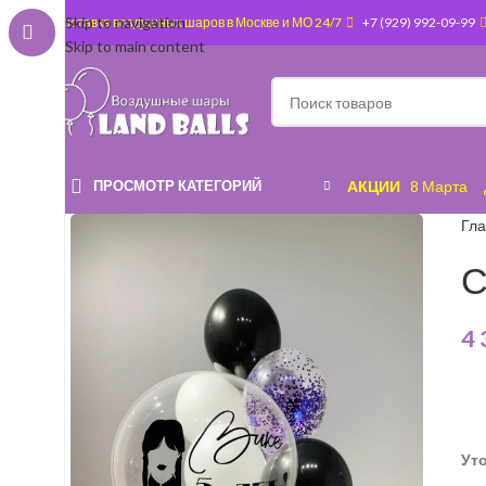
Skip to navigation
Доставка воздушных шаров в Москве и МО 24/7
+7 (929) 992-09-99
Skip to main content
ПРОСМОТР КАТЕГОРИЙ
АКЦИИ
8 Марта
Гл
С
4
Ут