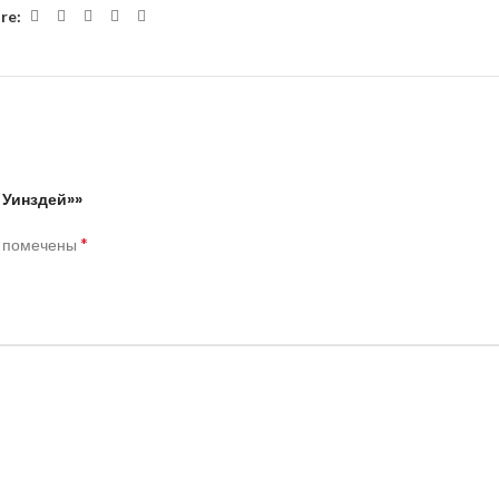
re:
 Уинздей»»
*
я помечены