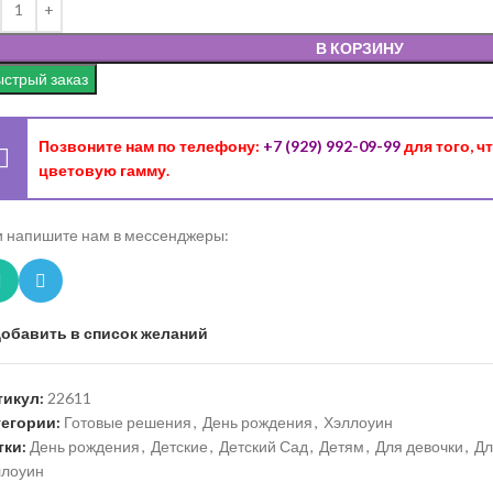
В КОРЗИНУ
стрый заказ
Позвоните нам по телефону:
+7 (929) 992-09-99
для того, 
цветовую гамму.
 напишите нам в мессенджеры:
обавить в список желаний
тикул:
22611
тегории:
Готовые решения
,
День рождения
,
Хэллоуин
тки:
День рождения
,
Детские
,
Детский Сад
,
Детям
,
Для девочки
,
Дл
ллоуин