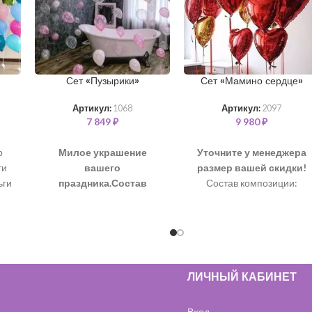
Сет «Пузырики»
Сет «Мамино сердце»
Артикул:
1068
Артикул:
2097
7 849
₽
9 980
₽
р
Милое украшение
Уточните у менеджера
ти
вашего
размер вашей скидки!
ьги
праздника.
Состав
Состав композиции:
 из
набора как на фото:
Шар “Сердце” 76 см – 4 шт
Шарики с узором
Шар “Сердце” 46 см – 7 шт
“Пузырики”, 35 см– 36 шт
жет
(белый, розовый
металлик)
Цвет ленты и
ЛИЧНЫЙ КАБИНЕТ
воздушных шаров - на
ваш выбор.
Наполняем
Вход