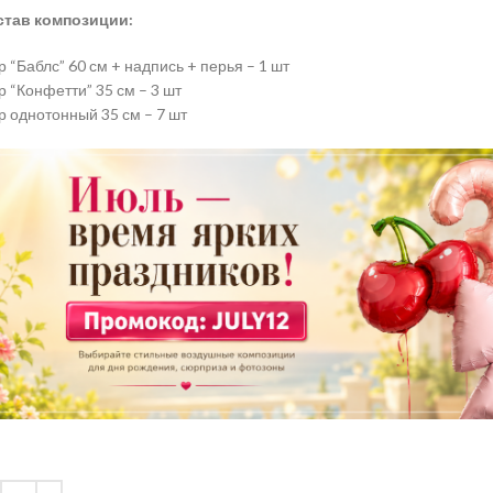
став композиции:
 “Баблс” 60 см + надпись + перья – 1 шт
 “Конфетти” 35 см – 3 шт
 однотонный 35 см – 7 шт