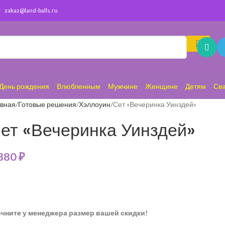
zakaz@land-balls.ru
День рождения
Влюбленным
Мужчине
Женщине
Детям
Св
авная
Готовые решения
Хэллоуин
Сет «Вечеринка Уинздей»
ет «Вечеринка Уинздей»
 380
₽
очните у менеджера размер вашей скидки!