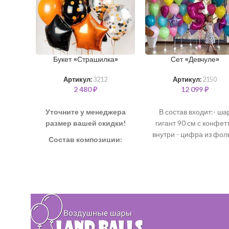
Букет «Страшилка»
Сет «Девчуле»
Артикул:
3212
Артикул:
2150
2 480
₽
12 099
₽
Уточните у менеджера
В состав входит:- ша
размер вашей скидки!
гигант 90 см с конфет
внутри - цифра из фол
Состав композиции:
99 см - 6 звёзд и сердец
Шар "Звезда" – 3 шт
фольги 45 см - 40
Шар "Конфетти" 35 см – 2
латексных шаров 35
шт
см*цветовая гамма мо
Шар однотонный 35 см – 3
быть любая*
шт
Шар "Горох" 35 см – 2 шт