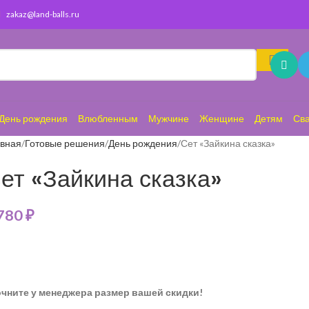
zakaz@land-balls.ru
День рождения
Влюбленным
Мужчине
Женщине
Детям
Св
авная
Готовые решения
День рождения
Сет «Зайкина сказка»
ет «Зайкина сказка»
 780
₽
очните у менеджера размер вашей скидки!