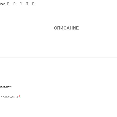
re:
ОПИСАНИЕ
азка»»
*
я помечены