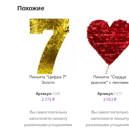
Похожие
Пиньята “Цифра 7”
Пиньята “Сердце
Золото
красное” с лентами
Артикул:
0185
Артикул:
0175
2 771
₽
2 012
₽
Вы самостоятельно
Вы самостоятельно
наполняете пиньяту
наполняете пиньяту
различными угощениями
различными угощени