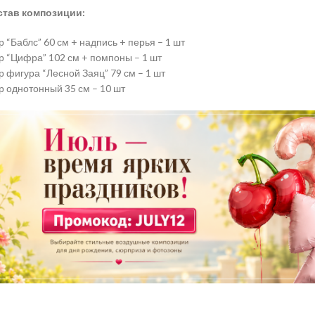
став композиции:
 “Баблс” 60 см + надпись + перья – 1 шт
 “Цифра” 102 см + помпоны – 1 шт
 фигура “Лесной Заяц” 79 см – 1 шт
 однотонный 35 см – 10 шт