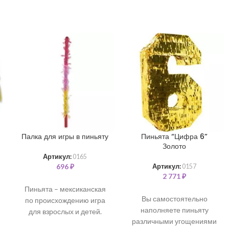
Палка для игры в пиньяту
Пиньята “Цифра 6”
Золото
Артикул:
0165
696
₽
Артикул:
0157
2 771
₽
Пиньята – мексиканская
Вы самостоятельно
по происхождению игра
наполняете пиньяту
для взрослых и детей.
различными угощениями
Изготавливается из папье-