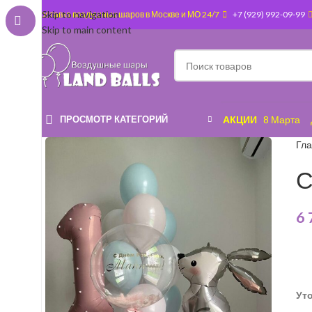
Skip to navigation
Доставка воздушных шаров в Москве и МО 24/7
+7 (929) 992-09-99
Skip to main content
ПРОСМОТР КАТЕГОРИЙ
АКЦИИ
8 Марта
Гл
С
6
Ут