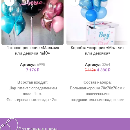
Готовое решение «Мальчик
Коробка-сюрприз «Мальчик
или девочка №10»
или девочка»
Артикул:
6998
Артикул:
3264
7 176
₽
4 380
₽
5 442
₽
В состав входит:
Состав набора:
Шар-гигант с определением
Большая коробка
70х70х70 см
с
пола - 1 шт.
нанесенными
Фольгированные звезды - 2 шт
поздравительными надписями
(голубой, розовый)
Атласная лента
Фольгированные сердца - 2 шт
Фольгированная звезда - 1 шт
(голубой, розовый)
(голубая)
Шарики с конфетти 35 см - 2 шт
Фольгированные сердца с
(голубой, розовый)
любой Вашей надписью- 2 шт