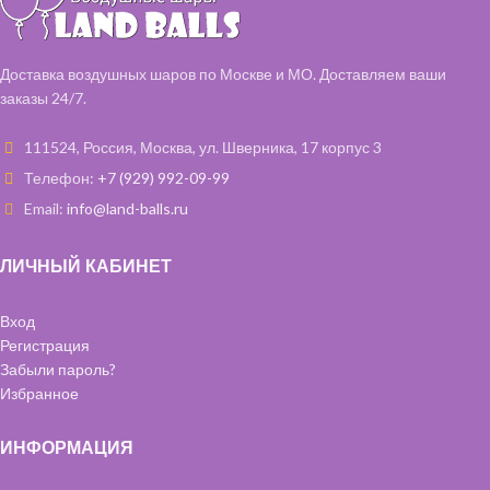
Шарики с обработкой 35 см - 6 шт
(белая, голубая)
(голубой, розовый)
Фольгированный круг с любой
Наполняем все шары чистым
Вашей надписью- 1 шт (голубой)
Доставка воздушных шаров по Москве и МО. Доставляем ваши
гелием и обрабатываем
Шарики с обработкой 35 см - 6 шт
заказы 24/7.
специальным составом,
(голубой, белый)
чтобы они дольше летали.
Наполняем все шары чистым
111524, Россия, Москва, ул. Шверника, 17 корпус 3
гелием и обрабатываем
специальным составом,
Телефон:
+7 (929) 992-09-99
чтобы они дольше летали.
Email:
info@land-balls.ru
ЛИЧНЫЙ КАБИНЕТ
Вход
Регистрация
Забыли пароль?
Избранное
ИНФОРМАЦИЯ