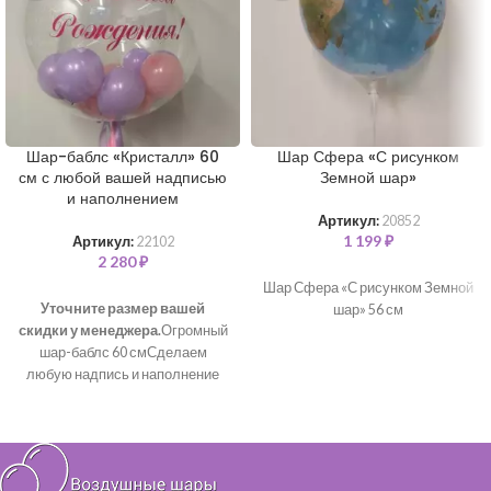
Шар-баблс «Кристалл» 60
Шар Сфера «С рисунком
см с любой вашей надписью
Земной шар»
и наполнением
Артикул:
20852
1 199
₽
Артикул:
22102
2 280
₽
Шар Сфера «С рисунком Земной
Уточните размер вашей
шар» 56 см
скидки у менеджера.
Огромный
шар-баблс 60 смСделаем
любую надпись и наполнение