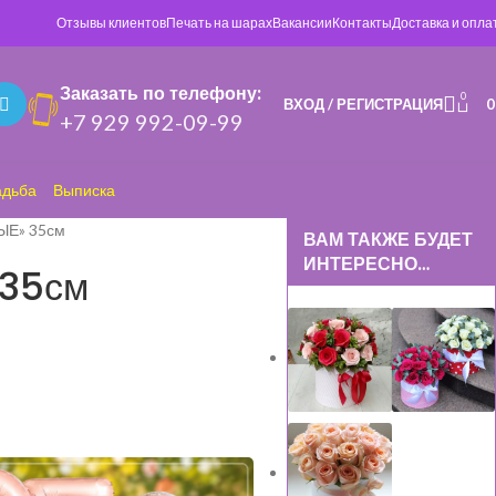
Отзывы клиентов
Печать на шарах
Вакансии
Контакты
Доставка и опла
Заказать по телефону:
0
ВХОД / РЕГИСТРАЦИЯ
+7 929 992-09-99
адьба
Выписка
ЫЕ» 35см
ВАМ ТАКЖЕ БУДЕТ
ИНТЕРЕСНО…
35см