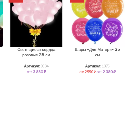
Светящиеся сердца
Шары «Для Матери» 35
розовые 35 см
см
Артикул:
0534
Артикул:
1375
от:
3 880
₽
от:
2 380
₽
от:
2 550
₽