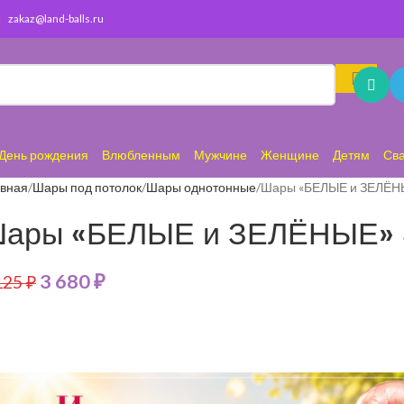
zakaz@land-balls.ru
День рождения
Влюбленным
Мужчине
Женщине
Детям
Св
авная
Шары под потолок
Шары однотонные
Шары «БЕЛЫЕ и ЗЕЛЁН
ары «БЕЛЫЕ и ЗЕЛЁНЫЕ» 
3 680
₽
125
₽