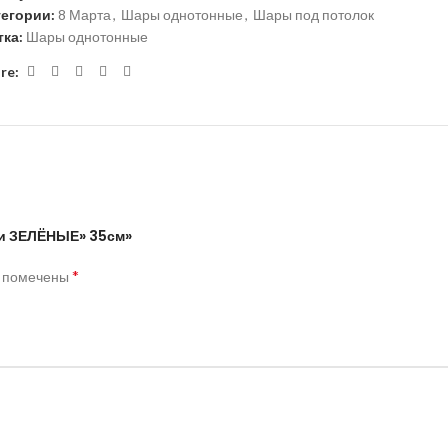
тегории:
8 Марта
,
Шары однотонные
,
Шары под потолок
ка:
Шары однотонные
re:
 и ЗЕЛЁНЫЕ» 35см»
*
я помечены