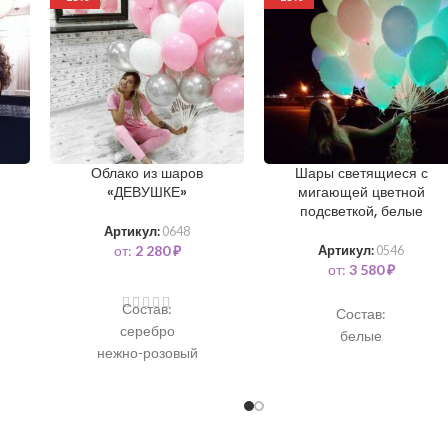
Облако из шаров
Шары светящиеся с
«ДЕВУШКЕ»
мигающей цветной
подсветкой, белые
Артикул:
0648
от:
2 280
₽
Артикул:
0546
от:
3 580
₽
Состав:
Состав:
серебро
белые
нежно-розовый
белый