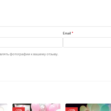
*
Email
авлять фотографии к вашему отзыву.
-13%
-13%