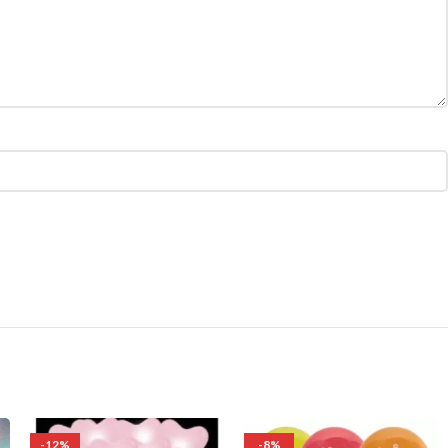
-12%
-8%