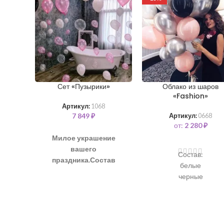
Сет «Пузырики»
Облако из шаров
«Fashion»
Артикул:
1068
7 849
₽
Артикул:
0668
от:
2 280
₽
Милое украшение
вашего
Состав:
праздника.
Состав
белые
набора как на фото:
черные
Шарики с узором
серебро
“Пузырики”, 35 см– 36 шт
розовые
(белый, розовый
металлик)