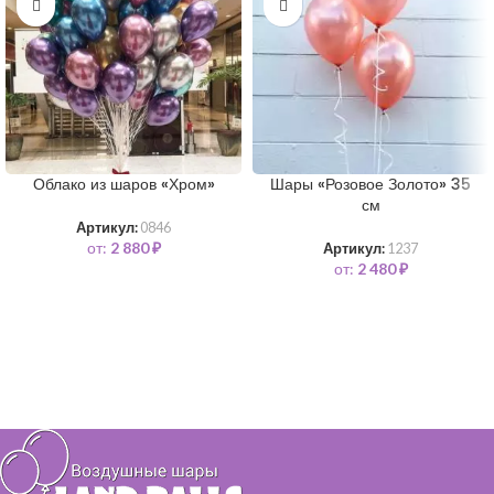
Облако из шаров «Хром»
Шары «Розовое Золото» 35
см
Артикул:
0846
от:
2 880
₽
Артикул:
1237
от:
2 480
₽