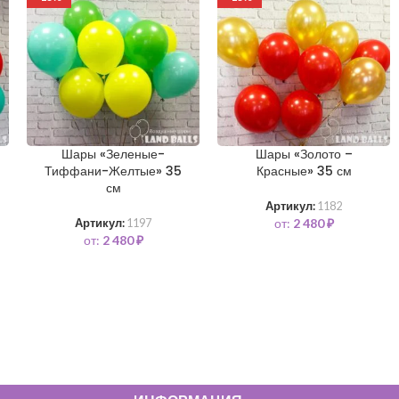
Шары «Зеленые-
Шары «Золото –
Тиффани-Желтые» 35
Красные» 35 см
см
Артикул:
1182
от:
2 480
₽
Артикул:
1197
от:
2 480
₽