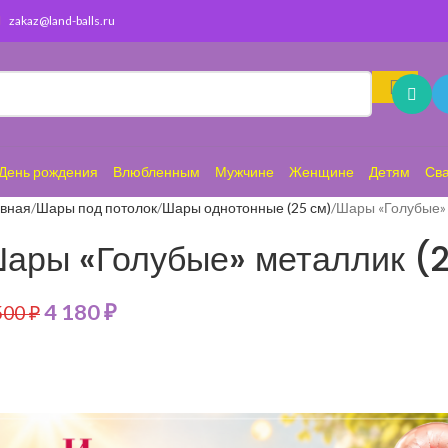
zakaz@land-balls.ru
День рождения
Влюбленным
Мужчине
Женщине
Детям
Св
авная
Шары под потолок
Шары однотонные (25 см)
Шары «Голубые» 
ары «Голубые» металлик (2
4 180
₽
500
₽