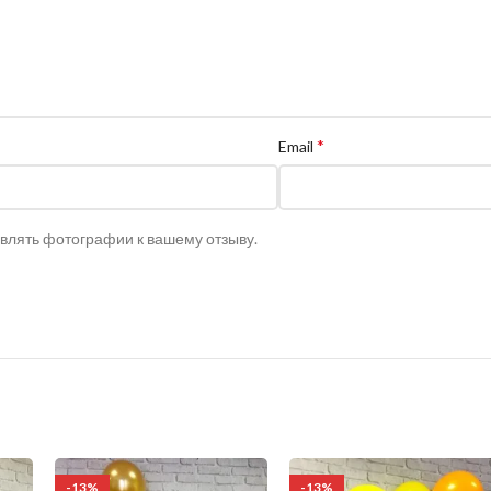
*
Email
авлять фотографии к вашему отзыву.
-13%
-13%