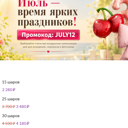
15 шаров
2 280
₽
25 шаров
3 700
₽
3 480
₽
30 шаров
4 500
₽
4 180
₽