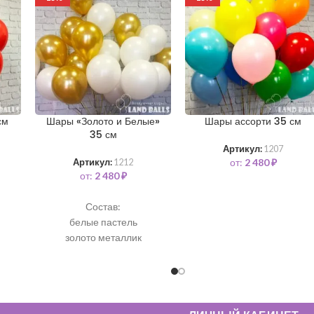
см
Шары «Золото и Белые»
Шары ассорти 35 см
35 см
Артикул:
1207
от:
2 480
₽
Артикул:
1212
от:
2 480
₽
Состав:
белые пастель
золото металлик