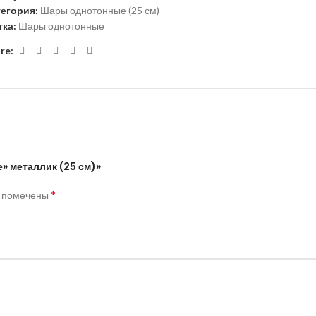
тегория:
Шары однотонные (25 см)
ка:
Шары однотонные
re:
» металлик (25 см)»
*
я помечены