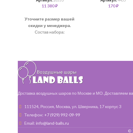
Артикул:
20553
Артикул:
4455
11 380
₽
170
₽
Уточните размер вашей
скидки у менеджера.
Состав набора:
Шар "Кошечка" 66 см - 1
шт
Шар латексный 35 см - 6
шт
Шар "Баблс с конфетти"
48 см - 3 шт
Шар "Баблс на ленте" 48
см - 2 шт
Баблс "Дабл-стафф"+
Доставка воздушных шаров по Москве и МО. Доставляем ва
надпись 60 см - 1 шт
111524, Россия, Москва, ул. Шверника, 17 корпус 3
Телефон:
+7 (929) 992-09-99
Email:
info@land-balls.ru
© 