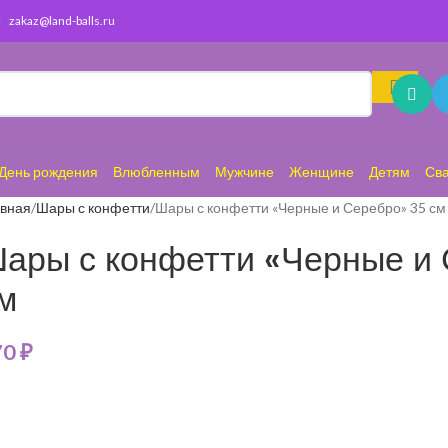
zakaz@land-balls.ru
День рождения
Влюбленным
Мужчине
Женщине
Детям
Св
авная
Шары с конфетти
Шары с конфетти «Черные и Серебро» 35 см
ары с конфетти «Черные и
м
70
₽