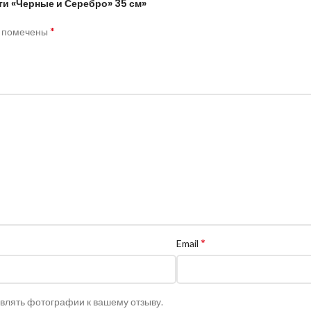
ти «Черные и Серебро» 35 см»
*
я помечены
*
Email
авлять фотографии к вашему отзыву.