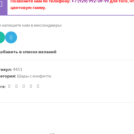
Позвоните нам по телефону:
+7 (929) 992-09-99
для того, 
цветовую гамму.
 напишите нам в мессенджеры:
обавить в список желаний
тикул:
4451
тегория:
Шары с конфетти
re: