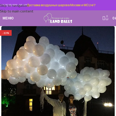
Skip to navigation
+7 (929) 992-09-99
Доставка воздушных шаров в Москве и МО 24/7
Skip to main content
0
МЕНЮ
0
-13%